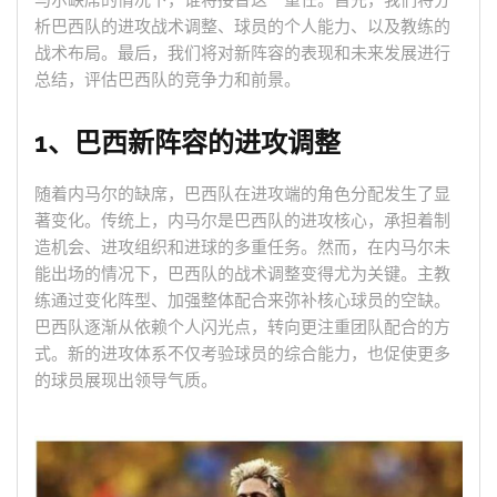
马尔缺席的情况下，谁将接替这一重任。首先，我们将分
析巴西队的进攻战术调整、球员的个人能力、以及教练的
战术布局。最后，我们将对新阵容的表现和未来发展进行
总结，评估巴西队的竞争力和前景。
1、巴西新阵容的进攻调整
随着内马尔的缺席，巴西队在进攻端的角色分配发生了显
著变化。传统上，内马尔是巴西队的进攻核心，承担着制
造机会、进攻组织和进球的多重任务。然而，在内马尔未
能出场的情况下，巴西队的战术调整变得尤为关键。主教
练通过变化阵型、加强整体配合来弥补核心球员的空缺。
巴西队逐渐从依赖个人闪光点，转向更注重团队配合的方
式。新的进攻体系不仅考验球员的综合能力，也促使更多
的球员展现出领导气质。