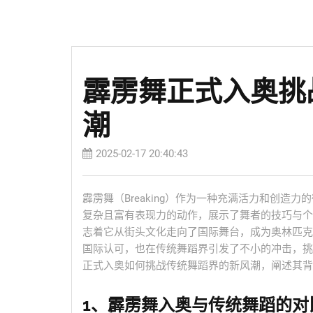
霹雳舞正式入奥挑
潮
2025-02-17 20:40:43
霹雳舞（Breaking）作为一种充满活力和创
复杂且富有表现力的动作，展示了舞者的技巧与个
志着它从街头文化走向了国际舞台，成为奥林匹克
国际认可，也在传统舞蹈界引发了不小的冲击，挑
正式入奥如何挑战传统舞蹈界的新风潮，阐述其背
1、霹雳舞入奥与传统舞蹈的对