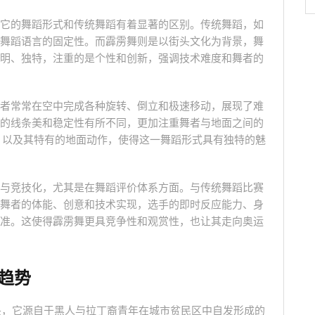
它的舞蹈形式和传统舞蹈有着显著的区别。传统舞蹈，如
舞蹈语言的固定性。而霹雳舞则是以街头文化为背景，舞
明、独特，注重的是个性和创新，强调技术难度和舞者的
者常常在空中完成各种旋转、倒立和极速移动，展现了难
的线条美和稳定性有所不同，更加注重舞者与地面之间的
动作，以及其特有的地面动作，使得这一舞蹈形式具有独特的魅
与竞技化，尤其是在舞蹈评价体系方面。与传统舞蹈比赛
舞者的体能、创意和技术实现，选手的即时反应能力、身
准。这使得霹雳舞更具竞争性和观赏性，也让其走向奥运
趋势
街头，它源自于黑人与拉丁裔青年在城市贫民区中自发形成的