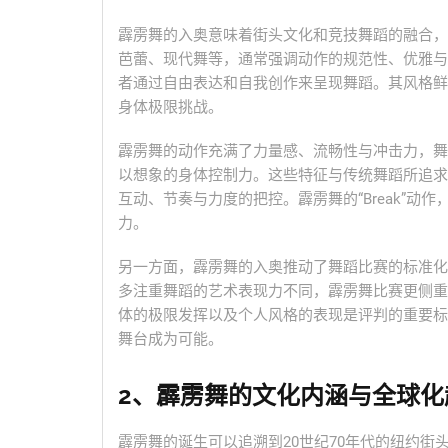
霹雳舞的入奥意味着街头文化和竞技舞蹈的融合，
芭蕾、现代舞等，通常强调动作的规范性、优雅与
者通过自由表达和自我创作来呈现舞蹈。其风格鲜
身体极限挑战。
霹雳舞的动作充满了力量感、流畅性与冲击力，舞
以想象的身体控制力。这些特征与传统舞蹈所追求
互动、节奏与力度的把控。霹雳舞的“Break”
力。
另一方面，霹雳舞的入奥推动了舞蹈比赛的标准化
多注重舞蹈的艺术表现力不同，霹雳舞比赛更侧重
体的极限发挥以及个人风格的表现是评判的重要标
舞台成为可能。
2、霹雳舞的文化内涵与全球化
霹雳舞的诞生可以追溯到20世纪70年代的纽约