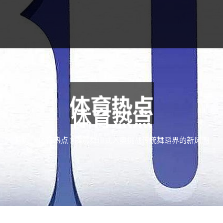
体育热点
首页
体育热点
霹雳舞正式入奥挑战传统舞蹈界的新风潮