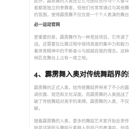
此外，霹雳舞的入奥还让它与团队合作与个人奋斗
者都是独立的参赛者，但他们也常常通过与其他舞
的氛围，使得霹雳舞不仅仅是一个个人表演的舞台
必一运动官网
更重要的是，霹雳舞作为一种竞技项目，它传递了
战，还需要在比赛过程中保持高度的集中力和毅力。
着体育精神中的不断奋斗与超越自我的理念。这种
林匹克舞台上占有一席之地。
4、霹雳舞入奥对传统舞蹈界的
霹雳舞的正式入奥，给传统舞蹈界带来了不小的震
调优雅、规范和文化深度。而霹雳舞的入奥挑战了
破了传统舞蹈对美学的束缚。霹雳舞的入奥，不仅
破。
随着霹雳舞的入奥，更多的舞蹈艺术家开始反思传
始尝试将街头舞蹈元素融入到自己的表演中，创造