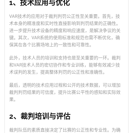
1、技术应用与优化
VAR技术的应用对于裁判判罚公正性至关重要。首先，技
术本身的精准度和实时性直接影响到判罚结果的正确性。
进一步提升技术设备的精度和响应速度，是解决争议的关
键。其次，VAR系统的使用标准和规范也需不断优化，确
保其在各个比赛场地上的一致性和可靠性。
此外，技术人员的培训和支持也是至关重要的一环。裁判
和VAR技术人员的密切协作和专业训练，能够有效减少技
术误判的发生，提高整体判罚的公正性和准确性。
最后，透明的技术应用过程和公开的技术数据，可以增加
裁判判罚结果的可信度，提升比赛公平性的感知和实际效
果。
2、裁判培训与评估
裁判队伍的素质直接决定了比赛的公正性和专业性。为确