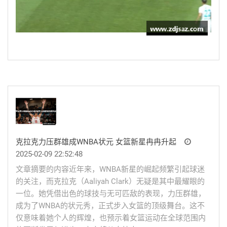
克拉克力压群雄成WNBA状元 女篮新星冉冉升起
2025-02-09 22:52:48
文章摘要的内容近年来，WNBA新星的崛起频繁引起球迷
的关注，而克拉克（Aaliyah Clark）无疑是其中最耀眼的
一位。她凭借出色的球技与无可匹敌的表现，力压群雄，
成为了WNBA的状元秀，正式步入女篮的顶级舞台。这不
仅意味着她个人的辉煌，也预示着女篮运动在全球范围内