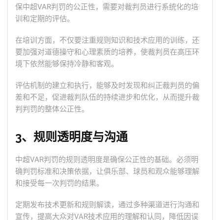
保中超VAR判罚的公正性，需要对裁判员进行系统化的培
训和定期的评估。
在培训方面，不仅要注重规则知识和技术应用的训练，还
要加强对道德操守和心理素质的培养，使裁判员在高压环
境下依然能够保持冷静和客观。
评估机制的建立和执行，能够及时发现和纠正裁判员的偏
差和不足，促进裁判队伍的持续进步和优化，从而提升裁
判判罚的整体公正性。
3、规则透明度与沟通
中超VAR判罚的规则透明度是确保公正性的基础。必须明
确判罚标准和决策依据，让俱乐部、球员和观众能够理解
和接受每一次判罚的结果。
定期发布技术更新和规则解读，通过多种渠道进行沟通和
宣传，提高大众对VAR技术应用的理解和认同，降低因误