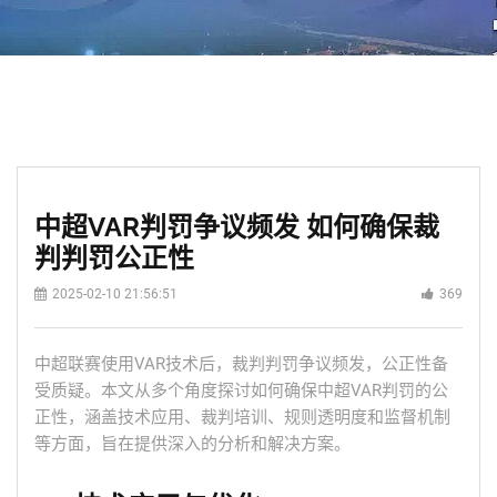
中超VAR判罚争议频发 如何确保裁
判判罚公正性
2025-02-10 21:56:51
369
中超联赛使用VAR技术后，裁判判罚争议频发，公正性备
受质疑。本文从多个角度探讨如何确保中超VAR判罚的公
正性，涵盖技术应用、裁判培训、规则透明度和监督机制
等方面，旨在提供深入的分析和解决方案。