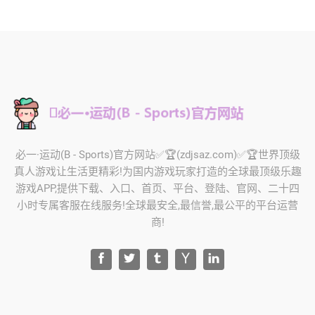
️必一·运动(B - Sports)官方网站✅🏆(zdjsaz.com)✅🏆世界顶级
真人游戏让生活更精彩!为国内游戏玩家打造的全球最顶级乐趣
游戏APP,提供下载、入口、首页、平台、登陆、官网、二十四
小时专属客服在线服务!全球最安全,最信誉,最公平的平台运营
商!