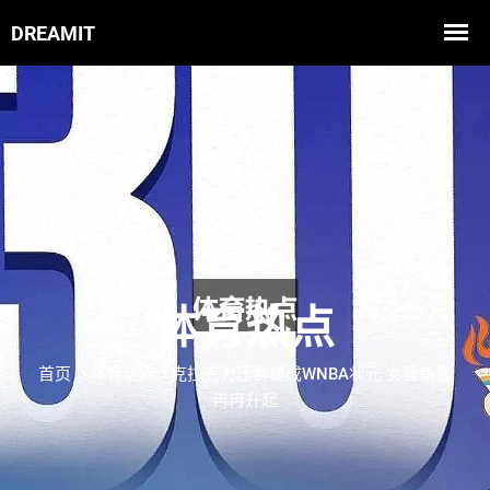
体育热点
首页
体育热点
克拉克力压群雄成WNBA状元 女篮新星
冉冉升起