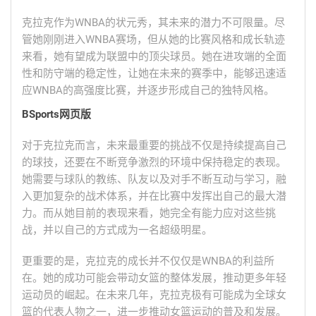
克拉克作为WNBA的状元秀，其未来的潜力不可限量。尽
管她刚刚进入WNBA赛场，但从她的比赛风格和成长轨迹
来看，她有望成为联盟中的顶尖球员。她在进攻端的全面
性和防守端的稳定性，让她在未来的赛季中，能够迅速适
应WNBA的高强度比赛，并逐步形成自己的独特风格。
BSports网页版
对于克拉克而言，未来最重要的挑战不仅是持续提高自己
的球技，还要在不断竞争激烈的环境中保持稳定的表现。
她需要与球队的教练、队友以及对手不断互动与学习，融
入更加复杂的战术体系，并在比赛中发挥出自己的最大潜
力。而从她目前的表现来看，她完全有能力应对这些挑
战，并以自己的方式成为一名超级明星。
更重要的是，克拉克的成长并不仅仅是WNBA的利益所
在。她的成功可能会带动女篮的整体发展，推动更多年轻
运动员的崛起。在未来几年，克拉克极有可能成为全球女
篮的代表人物之一，进一步推动女篮运动的普及和发展。