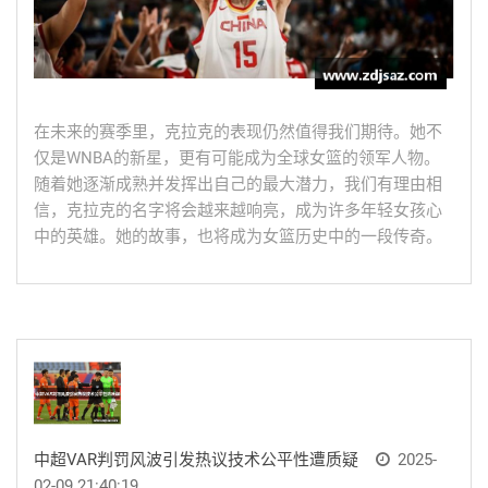
在未来的赛季里，克拉克的表现仍然值得我们期待。她不
仅是WNBA的新星，更有可能成为全球女篮的领军人物。
随着她逐渐成熟并发挥出自己的最大潜力，我们有理由相
信，克拉克的名字将会越来越响亮，成为许多年轻女孩心
中的英雄。她的故事，也将成为女篮历史中的一段传奇。
中超VAR判罚风波引发热议技术公平性遭质疑
2025-
02-09 21:40:19