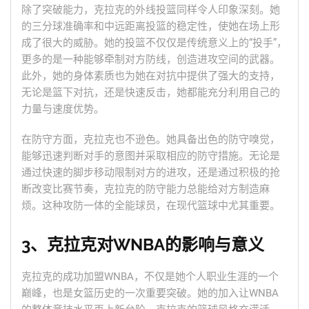
除了突破能力，克拉克的外线投篮同样令人印象深刻。她
的三分球准确率和中远距离投篮的稳定性，使她在场上形
成了很大的威胁。她的投篮不仅仅是传统意义上的“投手”，
更多的是一种能够牵制对方防线，创造进攻空间的武器。
此外，她的身体素质也为她在对抗中提供了强大的支持，
无论是篮下对抗，还是快速反击，她都能充分利用自己的
力量与速度优势。
在防守方面，克拉克也不逊色。她具备出色的防守嗅觉，
能够迅速判断对手的意图并采取相应的防守措施。无论是
通过快速的脚步移动限制对方的进攻，还是通过积极的抢
断改变比赛节奏，克拉克的防守能力总能给对方制造麻
烦。这种攻防一体的全能球员，在现代篮球中尤其重要。
3、克拉克对WNBA的影响与意义
克拉克的成功加盟WNBA，不仅是她个人职业生涯的一个
巅峰，也是女篮历史的一次重要突破。她的加入让WNBA