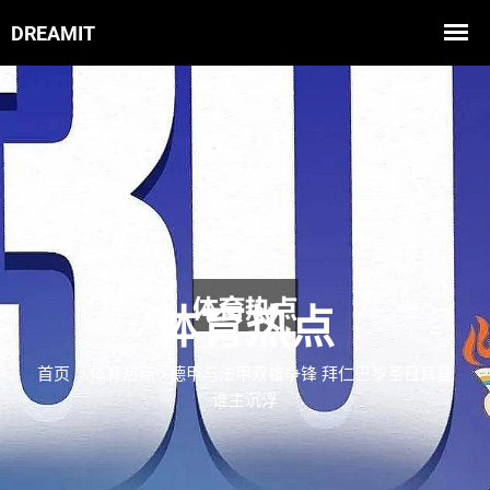
体育热点
首页
体育热点
德甲与法甲双雄争锋 拜仁巴黎圣日耳曼
谁主沉浮