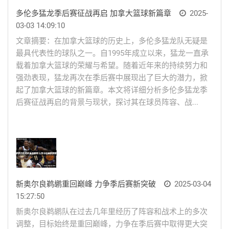
多伦多猛龙季后赛征战再启 加拿大篮球新篇章
2025-
03-03 14:09:10
文章摘要：在加拿大篮球的历史上，多伦多猛龙队无疑是
最具代表性的球队之一。自1995年成立以来，猛龙一直承
载着加拿大篮球的荣耀与希望。随着近年来的持续努力和
强劲表现，猛龙再次在季后赛中展现出了巨大的潜力，掀
起了加拿大篮球的新篇章。本文将详细分析多伦多猛龙季
后赛征战再启的背景与现状，探讨其在球员阵容、战...
新奥尔良鹈鹕重回巅峰 力争季后赛新突破
2025-03-04
15:27:50
新奥尔良鹈鹕队在过去几年里经历了阵容和战术上的多次
调整，目标始终是重回巅峰，力争在季后赛中取得更大突