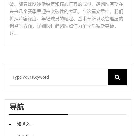
破。随着球队逐渐稳定和核心阵容的成型，鹈鹕队有望在
未来几个赛季里迎来突破性的表现。在这篇文章中，我们
将从阵容深度、年轻球员的崛起、战术革新以及管理层的
调整等方面，详细探讨鹈鹕队如何力争季后赛新突破，
以...
导航
知道必一