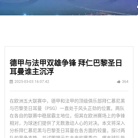
德甲与法甲双雄争锋 拜仁巴黎圣日
耳曼谁主沉浮
2025-03-03 16:07:42
364
在欧洲五大联赛中，德甲和法甲的顶级俱乐部拜仁慕尼黑
与巴黎圣日耳曼（PSG）一直处于风头正劲的位置。两队
在各自的联赛中稳居霸主地位，但其在欧洲赛场上的争锋
相对，为球迷们提供了无数激动人心的对决。本文将深入
分析拜仁慕尼黑与巴黎圣日耳曼在各方面的较量，探讨两