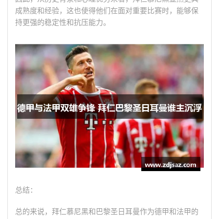
成熟度和经验，这也使得他们在面对重要比赛时，能够保
持更强的稳定性和抗压能力。
总结：
总的来说，拜仁慕尼黑和巴黎圣日耳曼作为德甲和法甲的