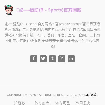
️必一·运动(B - Sports)官方网站✅🏆(zdjsaz.com)✅🏆世界顶级
真人游戏让生活更精彩!为国内游戏玩家打造的全球最顶级乐趣
游戏APP,提供下载、入口、首页、平台、登陆、官网、二十四
小时专属客服在线服务!全球最安全,最信誉,最公平的平台运营
商!
COPYRIGHT © 2026 - ALL RIGHTS RESERVED
BSPORTS网页版
.
知道必一
体育热点
体育明星
公司服务