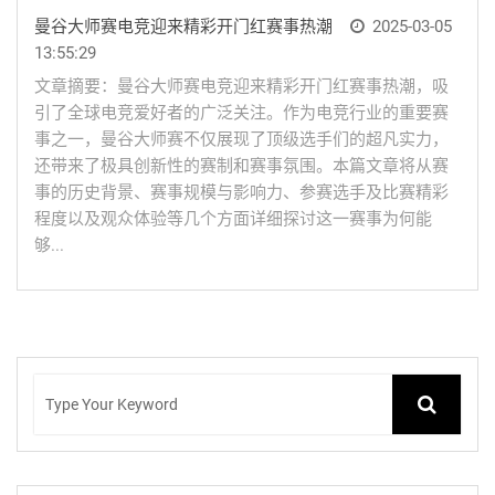
曼谷大师赛电竞迎来精彩开门红赛事热潮
2025-03-05
13:55:29
文章摘要：曼谷大师赛电竞迎来精彩开门红赛事热潮，吸
引了全球电竞爱好者的广泛关注。作为电竞行业的重要赛
事之一，曼谷大师赛不仅展现了顶级选手们的超凡实力，
还带来了极具创新性的赛制和赛事氛围。本篇文章将从赛
事的历史背景、赛事规模与影响力、参赛选手及比赛精彩
程度以及观众体验等几个方面详细探讨这一赛事为何能
够...