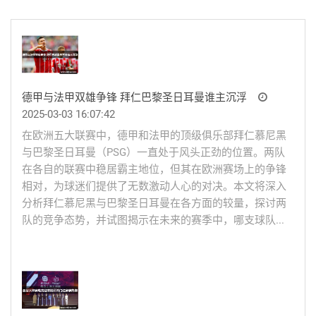
德甲与法甲双雄争锋 拜仁巴黎圣日耳曼谁主沉浮
2025-03-03 16:07:42
在欧洲五大联赛中，德甲和法甲的顶级俱乐部拜仁慕尼黑
与巴黎圣日耳曼（PSG）一直处于风头正劲的位置。两队
在各自的联赛中稳居霸主地位，但其在欧洲赛场上的争锋
相对，为球迷们提供了无数激动人心的对决。本文将深入
分析拜仁慕尼黑与巴黎圣日耳曼在各方面的较量，探讨两
队的竞争态势，并试图揭示在未来的赛季中，哪支球队...