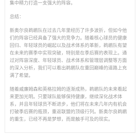
集中精力打造一支强大的阵容。
总结：
新奥尔良鹈鹕队在过去几年里经历了许多波折，但如今他
们的阵容已经具备了强大的竞争力。随着核心球员的健康
回归、年轻球员的崛起以及战术体系的革新，鹈鹕队有望
在未来的赛季中实现突破，特别是在季后赛的表现上。通
过对阵容深度、年轻球员、战术体系和管理层调整等方面
的深入分析，我们可以看出鹈鹕队在重回巅峰的道路上充
满了希望。
随着威廉姆森和英格拉姆的逐渐成熟，鹈鹕队的未来看起
来更加光明。只要球队能够保持健康，继续深化战术体
系，并且年轻球员不断进步，他们将在未来几年内有机会
打破季后赛的瓶颈，重返联盟的顶级行列。新奥尔良鹈鹕
的重生，已经不再是梦想，而是触手可及的现实。