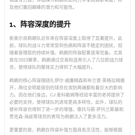
调整等方面，详细探讨鹈鹕队如何力争季后赛新突破，以
及他们重回巅峰的潜力和可能性。
1、阵容深度的提升
新奥尔良鹈鹕队近年来在阵容深度上取得了显著提升。此
前，球队的战斗力常常受到伤病和阵容不稳定的困扰，但
随着管理层的持续补强，鹈鹕的阵容配置逐渐完备。尤其
是在2023赛季，鹈鹕通过交易和选秀引入了几位即战力球
员，使得球队的整体实力得到了大幅提升。
鹈鹕的核心阵容围绕扎伊尔·威廉姆森和布兰登·英格拉姆展
开，两位全明星级别的球员在攻防两端都有着巨大的影响
力。而在他们身边，CJ·麦科勒姆等经验丰富的老将提供了
必要的支持，使得球队的进攻更具多样性。此外，球队的
替补阵容也得到了进一步的增强，像托马斯·萨托兰斯基和
贾克森·海兹等球员的表现为鹈鹕注入了更多活力。
更重要的是，鹈鹕在阵容补强方面具有灵活性，能够根据