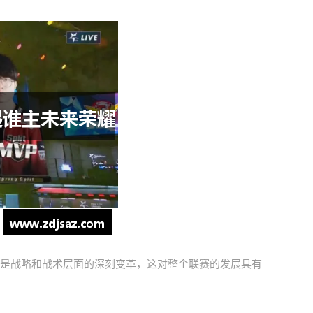
是战略和战术层面的深刻变革，这对整个联赛的发展具有