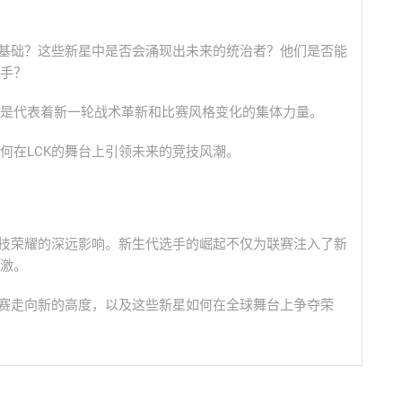
定基础？这些新星中是否会涌现出未来的统治者？他们是否能
手？
是代表着新一轮战术革新和比赛风格变化的集体力量。
何在LCK的舞台上引领未来的竞技风潮。
竞技荣耀的深远影响。新生代选手的崛起不仅为联赛注入了新
激。
联赛走向新的高度，以及这些新星如何在全球舞台上争夺荣