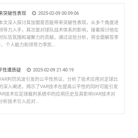
来突破性表现
2025-02-09 00:09:06
本文深入探讨其加盟是否能带来突破性表现，从多个角度进
领导力入手，其次是对球队战术体系的影响，接着探讨他在
对队伍氛围和凝聚力的贡献。通过这些分析，将全面解答李
、个人能力和领导力李凯...
平性遭质疑
2025-02-09 21:40:19
VAR判罚风波引发的公平性热议，分析了技术应用对足球比
的深入阐述，揭示了VAR技术在提高公平性的同时可能引发
AR技术在足球裁判系统中的应用历史及其影响VAR技术对
析技术引入后对...