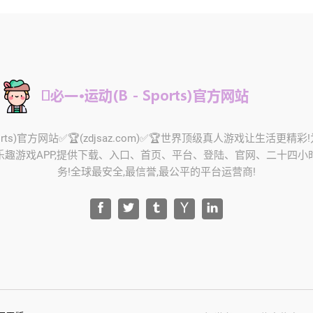
 Sports)官方网站✅🏆(zdjsaz.com)✅🏆世界顶级真人游戏让生活更
乐趣游戏APP,提供下载、入口、首页、平台、登陆、官网、二十四小
务!全球最安全,最信誉,最公平的平台运营商!