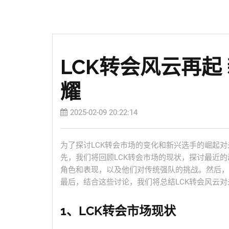
LCK转会风云再起
耀
2025-02-09 20:22:14
为了探讨LCK转会市场的变化和新兴选手的崛起
先，我们将回顾LCK转会市场的现状，探讨最近
角色和表现，以及他们对传统强队的挑战。然后，
最后，结合这些讨论，我们将总结LCK转会风云
1、LCK转会市场现状