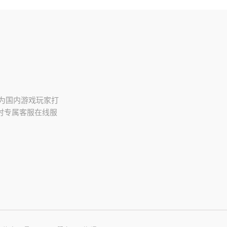
精彩!为国内游戏玩家打
时专属客服在线服