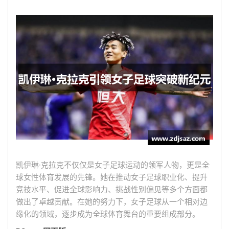
凯伊琳·克拉克不仅仅是女子足球运动的领军人物，更是全
球女性体育发展的先锋。她在推动女子足球职业化、提升
竞技水平、促进全球影响力、挑战性别偏见等多个方面都
做出了卓越贡献。在她的努力下，女子足球从一个相对边
缘化的领域，逐步成为全球体育舞台的重要组成部分。