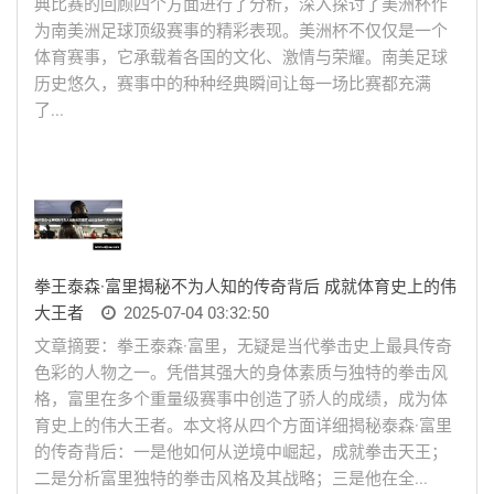
典比赛的回顾四个方面进行了分析，深入探讨了美洲杯作
为南美洲足球顶级赛事的精彩表现。美洲杯不仅仅是一个
体育赛事，它承载着各国的文化、激情与荣耀。南美足球
历史悠久，赛事中的种种经典瞬间让每一场比赛都充满
了...
拳王泰森·富里揭秘不为人知的传奇背后 成就体育史上的伟
大王者
2025-07-04 03:32:50
文章摘要：拳王泰森·富里，无疑是当代拳击史上最具传奇
色彩的人物之一。凭借其强大的身体素质与独特的拳击风
格，富里在多个重量级赛事中创造了骄人的成绩，成为体
育史上的伟大王者。本文将从四个方面详细揭秘泰森·富里
的传奇背后：一是他如何从逆境中崛起，成就拳击天王；
二是分析富里独特的拳击风格及其战略；三是他在全...