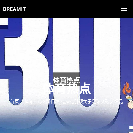
体育热点
首页
体育热点
凯伊琳·克拉克引领女子足球突破新纪元