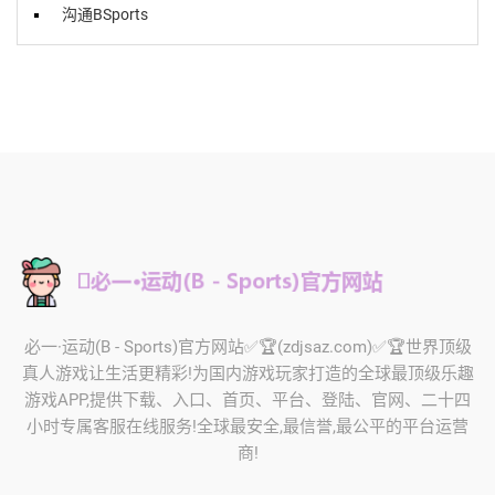
沟通BSports
️必一·运动(B - Sports)官方网站✅🏆(zdjsaz.com)✅🏆世界顶级
真人游戏让生活更精彩!为国内游戏玩家打造的全球最顶级乐趣
游戏APP,提供下载、入口、首页、平台、登陆、官网、二十四
小时专属客服在线服务!全球最安全,最信誉,最公平的平台运营
商!