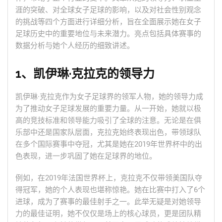
涯的突破、对全球女子足球的影响，以及对社会性别观念
的挑战等四个方面进行详细分析，旨在全面展示她在女子
足球历史中的重要地位与未来潜力。亮点包括具体赛事的
数据分析与她个人经历的细致讲述。
1、凯伊琳·克拉克的领导力
凯伊琳·克拉克作为女子足球界的领军人物，她的领导力成
为了推动女子足球发展的重要力量。从一开始，她就以极
高的竞技标准和领导能力吸引了全球的注意。无论是在俱
乐部中还是国家队层面，克拉克始终表现出色，带领球队
在多个国际赛事中夺冠，尤其是她在2019年世界杯中的出
色表现，进一步巩固了她在足球界的地位。
例如，在2019年法国世界杯上，克拉克不仅带领美国队夺
得冠军，她的个人表现也堪称惊艳。她在比赛中打入了6个
进球，成为了赛事的最佳射手之一。此举无疑是对她领导
力的最佳证明，她不仅仅是场上的核心球员，更是团队精