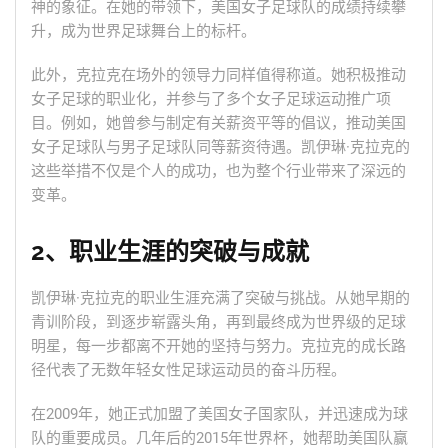
神的象征。在她的带领下，美国女子足球队的成绩持续攀
升，成为世界足球舞台上的标杆。
此外，克拉克在场外的领导力同样值得称道。她积极推动
女子足球的职业化，并参与了多个女子足球运动推广项
目。例如，她曾参与制定有关薪资平等的倡议，推动美国
女子足球队与男子足球队同等薪资待遇。凯伊琳·克拉克的
这些举措不仅是个人的成功，也为整个行业带来了深远的
变革。
2、职业生涯的突破与成就
凯伊琳·克拉克的职业生涯充满了突破与挑战。从她早期的
青训阶段，到逐步崭露头角，再到最终成为世界级的足球
明星，每一步都离不开她的坚持与努力。克拉克的成长路
径代表了无数年轻女性足球运动员的奋斗历程。
在2009年，她正式加盟了美国女子国家队，并迅速成为球
队的重要成员。几年后的2015年世界杯，她帮助美国队赢