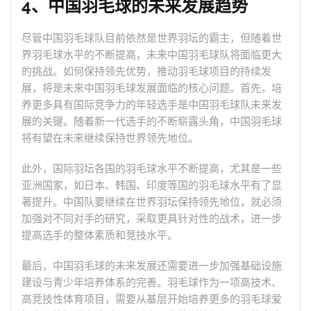
4、中国羽毛球的未来发展趋势
尽管中国羽毛球队目前依然是世界羽坛的霸主，但随着世
界羽毛球水平的不断提高，未来中国羽毛球队将面临更大
的挑战。如何保持领先优势，推动羽毛球项目的持续发
展，将是未来中国羽毛球发展面临的核心问题。首先，培
养更多具有国际竞争力的年轻选手是中国羽毛球队未来发
展的关键。随着新一代选手的不断崭露头角，中国羽毛球
将有望在未来继续保持世界领先地位。
此外，国际羽坛各国的羽毛球水平不断提高，尤其是一些
亚洲国家，如日本、韩国、印度等国的羽毛球水平有了显
著提升。中国队要继续在世界羽坛保持领先地位，就必须
加强对不同对手的研究，采取更具针对性的战术，进一步
提高选手的整体素质和竞技水平。
最后，中国羽毛球的未来发展还需要进一步加强基础设施
建设与青少年培养体系的完善。羽毛球作为一项高技术、
高竞技性体育项目，需要从基层开始培养更多的羽毛球爱