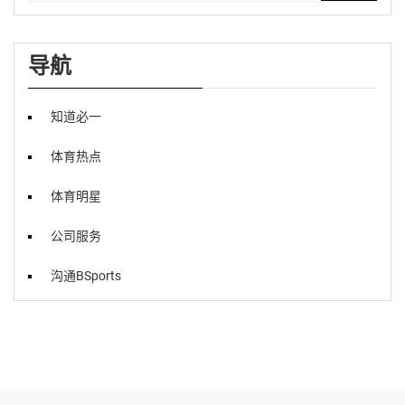
导航
知道必一
体育热点
体育明星
公司服务
沟通BSports