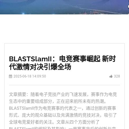
BLASTSlamII：电竞赛事崛起 新时
代激情对决引爆全场
2025-06-18 14:09:50
328
文章摘要：随着电子竞技产业的飞速发展，赛事作为电竞
生态中的重要组成部分，正在迎来前所未有的热潮。
BLASTSlamII作为电竞赛事的代表之一，通过创新的赛事
形式、庞大的观众基础以及充满激情的竞技对决，吸引了
全球电竞爱好者的关注。文章从四个方面分析了