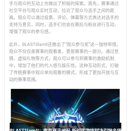
手与观众的互动上也做出了积极的探索。首先，赛事通过
社交平台与观众实时互动，拉近了观众与选手之间的距
离。观众可以通过投票、评论、弹幕等方式表达对选手的
支持与意见，同时，选手们也会在赛后与粉丝进行互动，
增强了观众的参与感。
此外，BLASTSlamII还推出了“观众参与奖”这一独特举措，
观众不仅仅是赛事的观看者，更是赛事的一部分。通过竞
猜、虚拟礼物等方式，观众可以参与到赛事的激励机制
中，增加了他们的代入感与娱乐性。这种互动形式，打破
了传统赛事中观众单向观看的模式，形成了更加开放与互
动的赛事氛围。