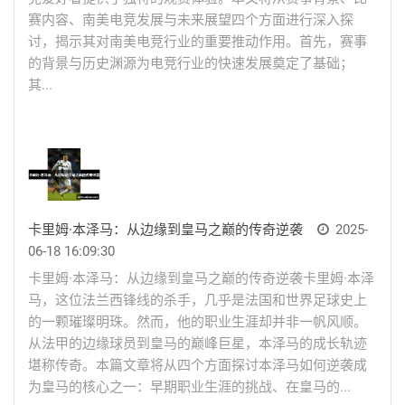
赛内容、南美电竞发展与未来展望四个方面进行深入探
讨，揭示其对南美电竞行业的重要推动作用。首先，赛事
的背景与历史渊源为电竞行业的快速发展奠定了基础；
其...
卡里姆·本泽马：从边缘到皇马之巅的传奇逆袭
2025-
06-18 16:09:30
卡里姆·本泽马：从边缘到皇马之巅的传奇逆袭卡里姆·本泽
马，这位法兰西锋线的杀手，几乎是法国和世界足球史上
的一颗璀璨明珠。然而，他的职业生涯却并非一帆风顺。
从法甲的边缘球员到皇马的巅峰巨星，本泽马的成长轨迹
堪称传奇。本篇文章将从四个方面探讨本泽马如何逆袭成
为皇马的核心之一：早期职业生涯的挑战、在皇马的...