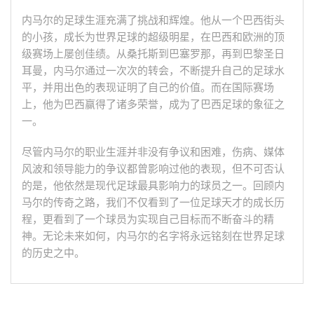
内马尔的足球生涯充满了挑战和辉煌。他从一个巴西街头
的小孩，成长为世界足球的超级明星，在巴西和欧洲的顶
级赛场上屡创佳绩。从桑托斯到巴塞罗那，再到巴黎圣日
耳曼，内马尔通过一次次的转会，不断提升自己的足球水
平，并用出色的表现证明了自己的价值。而在国际赛场
上，他为巴西赢得了诸多荣誉，成为了巴西足球的象征之
一。
尽管内马尔的职业生涯并非没有争议和困难，伤病、媒体
风波和领导能力的争议都曾影响过他的表现，但不可否认
的是，他依然是现代足球最具影响力的球员之一。回顾内
马尔的传奇之路，我们不仅看到了一位足球天才的成长历
程，更看到了一个球员为实现自己目标而不断奋斗的精
神。无论未来如何，内马尔的名字将永远铭刻在世界足球
的历史之中。