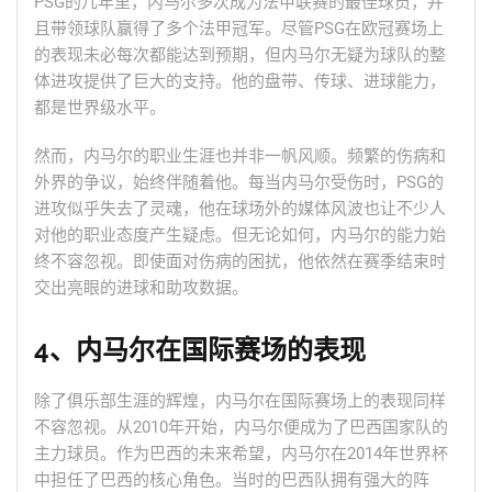
PSG的几年里，内马尔多次成为法甲联赛的最佳球员，并
且带领球队赢得了多个法甲冠军。尽管PSG在欧冠赛场上
的表现未必每次都能达到预期，但内马尔无疑为球队的整
体进攻提供了巨大的支持。他的盘带、传球、进球能力，
都是世界级水平。
然而，内马尔的职业生涯也并非一帆风顺。频繁的伤病和
外界的争议，始终伴随着他。每当内马尔受伤时，PSG的
进攻似乎失去了灵魂，他在球场外的媒体风波也让不少人
对他的职业态度产生疑虑。但无论如何，内马尔的能力始
终不容忽视。即使面对伤病的困扰，他依然在赛季结束时
交出亮眼的进球和助攻数据。
4、内马尔在国际赛场的表现
除了俱乐部生涯的辉煌，内马尔在国际赛场上的表现同样
不容忽视。从2010年开始，内马尔便成为了巴西国家队的
主力球员。作为巴西的未来希望，内马尔在2014年世界杯
中担任了巴西的核心角色。当时的巴西队拥有强大的阵