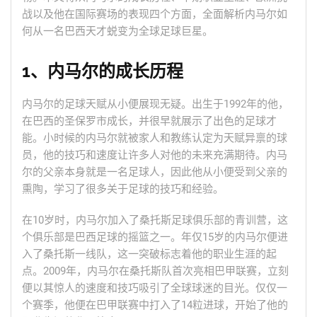
战以及他在国际赛场的表现四个方面，全面解析内马尔如
何从一名巴西天才蜕变为全球足球巨星。
1、内马尔的成长历程
内马尔的足球天赋从小便展现无疑。出生于1992年的他，
在巴西的圣保罗市成长，并很早就展示了出色的足球才
能。小时候的内马尔就被家人和教练认定为天赋异禀的球
员，他的技巧和速度让许多人对他的未来充满期待。内马
尔的父亲本身就是一名足球人，因此他从小便受到父亲的
熏陶，学习了很多关于足球的技巧和经验。
在10岁时，内马尔加入了桑托斯足球俱乐部的青训营，这
个俱乐部是巴西足球的摇篮之一。年仅15岁的内马尔便进
入了桑托斯一线队，这一突破标志着他的职业生涯的起
点。2009年，内马尔在桑托斯队首次亮相巴甲联赛，立刻
便以其惊人的速度和技巧吸引了全球球迷的目光。仅仅一
个赛季，他便在巴甲联赛中打入了14粒进球，开始了他的