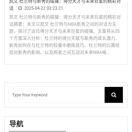
凯文·杜兰特与新秀的碰撞：得分天才与未来巨星的精彩对
话
2025-04-22 03:23:21
凯文·杜兰特与新秀的碰撞：得分天才与未来巨星的精彩对
话摘要：本文以凯文·杜兰特与NBA新秀之间的对话为主
题，探讨了这位得分天才与未来巨星的碰撞。文章将从四
个方面深入分析：杜兰特的得分天赋与新秀的成长潜力、
新秀如何在与杜兰特的较量中磨练技巧、杜兰特的比赛经
验对新秀的影响、以及两者之间互动对未来NBA格...
导航