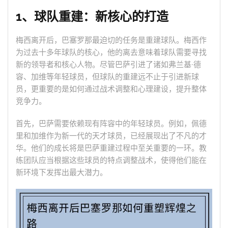
1、球队重建：新核心的打造
梅西离开后，巴塞罗那最迫切的任务是重建球队。梅西作
为过去十多年球队的核心，他的离去意味着球队需要寻找
新的领导者和核心人物。尽管巴萨引进了诸如弗兰基·德
容、加维等年轻球员，但球队的重建远不止于引进新球
员，更重要的是如何通过战术调整和心理建设，提升整体
竞争力。
首先，巴萨需要依赖现有阵容中的年轻球员。例如，佩德
里和加维作为新一代的天才球员，已经展现出了不凡的才
华。他们的成长将是巴萨重建过程中至关重要的一环。教
练团队应当根据这些球员的特点调整战术，使得他们能在
新环境下发挥出最大潜力。