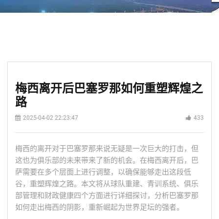
梅西离开后巴塞罗那如何重塑辉煌之
路
2025-04-02 22:23:47
433
梅西的离开对于巴塞罗那来说无疑是一次巨大的打击，但
这也为俱乐部的未来带来了新的机会。在梅西离开后，巴
萨需要在多个层面上进行调整，以确保能够走出这段低
谷，重塑辉煌之路。本文将从球队重建、青训系统、俱乐
部管理和财政健康四个方面进行详细探讨，分析巴塞罗那
如何走出梅西的阴影，重新崛起为世界足坛的强者。