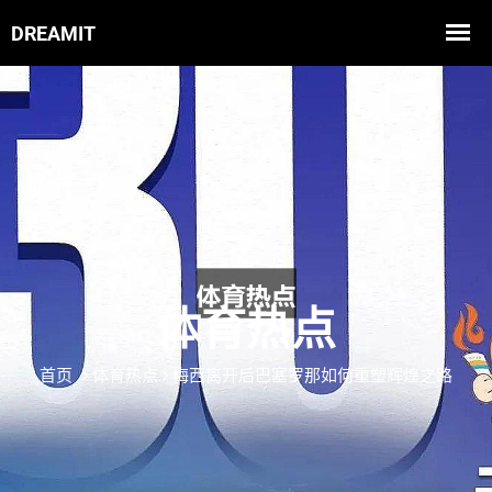
体育热点
首页
体育热点
梅西离开后巴塞罗那如何重塑辉煌之路