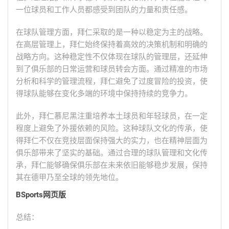
一位球员和工作人员都感受到团队的力量和责任感。
在球队管理方面，拜仁采取的是一种以稳定为主的战略。
在高层管理上，拜仁始终保持着高效的决策机制和明确的
战略方向。这种稳定性不仅体现在球队的管理层，还延伸
到了俱乐部的日常运营和球员转会方面。通过精准的市场
分析和科学的管理流程，拜仁避免了过度冒险的投资，使
得球队能够在变化多端的环境中保持持续的竞争力。
此外，拜仁慕尼黑注重培养本土球员和年轻球员，在一定
程度上避免了外援依赖的风险。这种球队文化的传承，使
得拜仁不仅在竞技层面保持强大的实力，也在精神层面为
俱乐部带来了坚实的基础。通过合理的球队管理和文化传
承，拜仁能够确保俱乐部在未来依旧能够稳步发展，保持
其在德甲乃至全球的领先地位。
BSports网页版
总结：