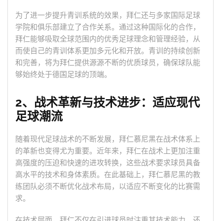
为了进一步提升青训系统的效果，拜仁还与多家国际足球
学院和俱乐部建立了合作关系。通过这种国际化的合作，
拜仁能够吸取全球范围内的优秀足球理念和管理经验，从
而使自己的青训体系更加多元化和开放。青训的持续创新
和完善，将为拜仁提供源源不断的优质球员，确保球队能
够始终处于德国足球的顶端。
2、战术革新与技术进步：适应现代
足球潮流
随着现代足球战术的不断发展，拜仁慕尼黑在战术体系上
的革新也变得尤为重要。近年来，拜仁在战术上更加注重
高强度的压迫和快速的进攻转换，这些战术要求球员具备
高水平的技术和身体素质。在此基础上，拜仁慕尼黑的教
练团队必须不断优化战术布局，以适应不断变化的比赛需
求。
在技术层面，拜仁不仅在引进球员时注重其技术能力，还