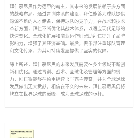
拜仁慕尼黑作为德甲的霸主，其未来的发展依赖于多方面
的战略布局。通过青训体系的建设，拜仁能够为球队提供
源源不断的人才储备，保持球队的竞争力。在战术和技术
革新方面，拜仁不断优化其战术体系，以适应现代足球的
快速变化。全球化扩展和商业运作则帮助拜仁提升了品牌
影响力，增强了其经济基础。最后，俱乐部注重球队管理
和文化传承，为其可持续发展提供了坚实的保障。
综上所述，拜仁慕尼黑的未来发展需要在多个领域不断创
新和优化。通过青训、战术、全球化及管理等方面的努
力，拜仁将能够在德甲继续书写霸主传奇，并为全球足球
发展做出更大贡献。相信在不久的未来，拜仁慕尼黑仍将
屹立在世界足球的巅峰，成为全球足球的标杆。