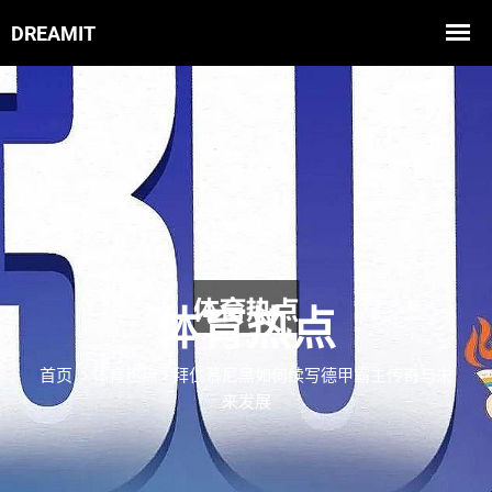
体育热点
首页
体育热点
拜仁慕尼黑如何续写德甲霸主传奇与未
来发展