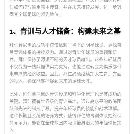
环境中不断优化自我，迎接新的挑战。本文将详细探讨拜
仁如何续写德甲霸主传奇，并在未来持续发展，进一步巩
固其全球足球的领先地位。
1、青训与人才储备：构建未来之基
拜仁慕尼黑的成功不仅仅依赖于当下的明星球员，更源自
其青训体系的持续发力。通过对青少年球员的重视和培
养，拜仁保持了源源不断的天才球员输出。这些年轻球员
不仅能为一线队提供实力支持，也能通过转会为俱乐部带
来丰厚的经济收益。因此，拜仁必须继续加大在青训方面
的投入，确保能够捕捉到未来的足球天才。
此外，拜仁慕尼黑的青训设施和科学化管理也是其成功的
关键。拜仁拥有世界级的青训基地，通过高水平的教练团
队和先进的科技手段，提升年轻球员的技能和战术理解。
这种长期且系统的培养方式，使得拜仁的青训体系始终保
持竞争力，能够在全球范围内吸引最具潜力的年轻球员加
入。