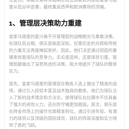
位复苏。本篇文章将详细阐述这些因素如何推动皇家马德
里从低谷中逆袭，最终重返西甲和欧洲赛场的顶端。
1、管理层决策助力重建
皇家马德里的复兴离不开管理层的战略眼光与果敢决策。
在球队低谷期，俱乐部高层深知，仅靠历史的光辉和传统
的力量无法再度捧起奖杯。因此，他们决定通过彻底的重
建来恢复球队的竞争力。无论是选帅，还是球员引援，管
理层都做出了深思熟虑的决策，极大地提升了球队的整体
实力。
首先，皇家马德里的管理层在教练人选上做出了精准的选
择。通过引入经验丰富且战术独具的教练，他们为球队注
入了新的战术理念和方法论，使得球队在比赛中不仅具备
了强大的进攻火力，还在防守端更加稳固。其次，俱乐部
在转会市场上的操作也是精准到位。通过引进年轻、有潜
力的球员以及顶级的国际球员，球队的阵容深度和实力得
到了质的飞跃。