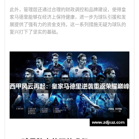
此外，管理层还通过合理的财政调控和品牌建设，使得皇
家马德里能够在经济上保持健康，进一步为球队引援和发
展提供了强有力的资金支持。这一系列措施无疑为球队的
复兴打下了坚实的基础。