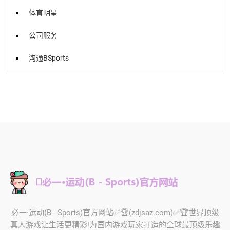
体育明星
公司服务
沟通BSports
️必一·运动(B - Sports)官方网站✅🏆(zdjsaz.com)✅🏆世界顶级
真人游戏让生活更精彩!为国内游戏玩家打造的全球最顶级乐趣