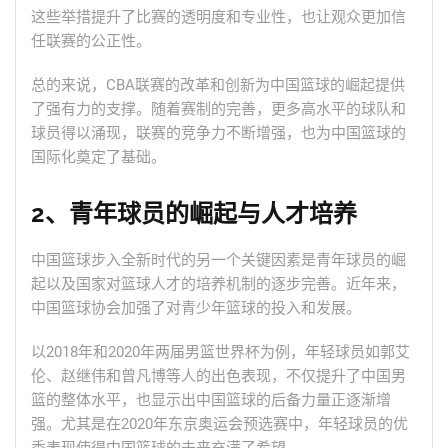
这些举措提升了比赛的透明度和专业性，也让观众更加信
任联赛的公正性。
总的来说，CBA联赛的改革和创新为中国篮球的崛起提供
了强有力的支撑。随着赛制的完善，更多高水平的球队和
球员得以涌现，联赛的竞争力不断增强，也为中国篮球的
国际化奠定了基础。
2、青年球员的崛起与人才培养
中国篮球步入全新时代的另一个关键因素是青年球员的崛
起以及国家对篮球人才的培养机制的逐步完善。近年来，
中国篮球协会加强了对青少年篮球的投入和发展。
以2018年和2020年两届男篮世界杯为例，年轻球员如郭艾
伦、赵继伟和曾凡博等人的出色表现，不仅提升了中国男
篮的整体水平，也显示出中国篮球的后备力量正逐渐增
强。尤其是在2020年东京奥运会预选赛中，年轻球员的优