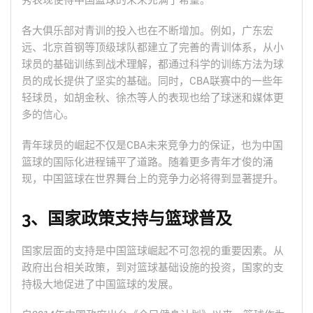
秀表现使得中国篮球的未来充满了希望。
各大俱乐部对青训的投入也在不断增加。例如，广东宏
远、北京首钢等顶级球队都建立了完善的青训体系，从小
球员的基础训练到战术理解，都通过科学的训练方法为球
员的成长提供了坚实的基础。同时，CBA联赛中的一些年
轻球员，如胡金秋、徐杰等人的表现也给了球迷和媒体更
多的信心。
青年球员的崛起不仅是CBA未来竞争力的保证，也为中国
篮球的国际化进程铺平了道路。随着更多青年才俊的涌
现，中国篮球在世界舞台上的竞争力必将得到显著提升。
3、国家政策支持与篮球普及
国家层面的支持是中国篮球崛起不可忽视的重要因素。从
政府出台相关政策，到对篮球基础设施的投资，国家的支
持极大地促进了中国篮球的发展。