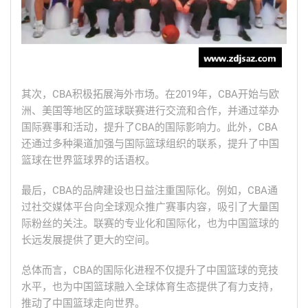
其次，CBA积极拓展海外市场。在2019年，CBA开始与欧
洲、美国等地区的篮球联赛进行交流和合作，并通过举办
国际赛事和活动，提升了CBA的国际影响力。此外，CBA
还通过多种渠道加强与国际篮球组织的联系，提升了中国
篮球在世界篮球界的话语权。
最后，CBA的品牌建设也日益注重国际化。例如，CBA通
过社交媒体平台向全球观众推广赛事内容，吸引了大量国
际粉丝的关注。联赛的专业化和国际化，也为中国篮球的
长远发展提供了更大的空间。
总体而言，CBA的国际化进程不仅提升了中国篮球的竞技
水平，也为中国篮球融入全球体育生态提供了有力支持，
推动了中国篮球走向世界。