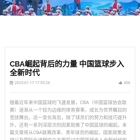
CBA崛起背后的力量 中国篮球步入
全新时代
2025-01-17 17:55:26
406
随着近年来中国篮球的飞速发展，CBA（中国篮球协会联
赛）逐渐从一个较为边缘的体育赛事，成长为世界瞩目的
竞技舞台。这一变化背后，除了球员们的努力和技巧提升
外，还有一系列深层次的因素助推了中国篮球的崛起。本
篇文章将从CBA联赛改革、青年球员的崛起、国家政策支