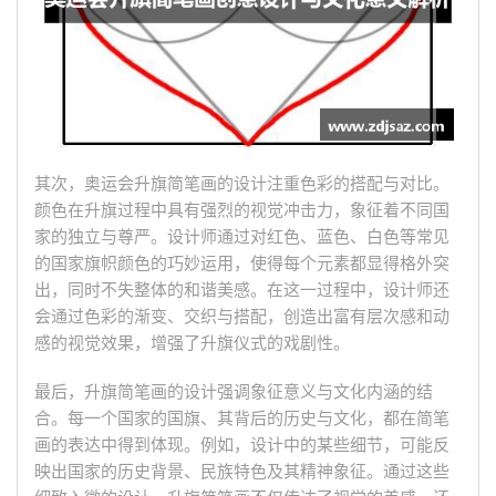
其次，奥运会升旗简笔画的设计注重色彩的搭配与对比。
颜色在升旗过程中具有强烈的视觉冲击力，象征着不同国
家的独立与尊严。设计师通过对红色、蓝色、白色等常见
的国家旗帜颜色的巧妙运用，使得每个元素都显得格外突
出，同时不失整体的和谐美感。在这一过程中，设计师还
会通过色彩的渐变、交织与搭配，创造出富有层次感和动
感的视觉效果，增强了升旗仪式的戏剧性。
最后，升旗简笔画的设计强调象征意义与文化内涵的结
合。每一个国家的国旗、其背后的历史与文化，都在简笔
画的表达中得到体现。例如，设计中的某些细节，可能反
映出国家的历史背景、民族特色及其精神象征。通过这些