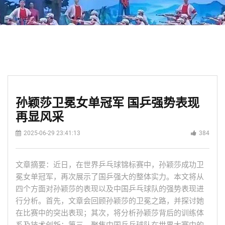
孙颖莎卫冕女单冠军 国乒强势表现
再显风采
2025-06-29 23:41:13
384
文章摘要：近日，在世界乒乓球锦标赛中，孙颖莎成功卫
冕女单冠军，再次展示了国乒强大的整体实力。本文将从
四个方面对孙颖莎的表现以及中国乒乓球队的强势表现进
行分析。首先，文章会回顾孙颖莎的卫冕之路，并探讨她
在比赛中的突出表现；其次，将分析孙颖莎背后的训练体