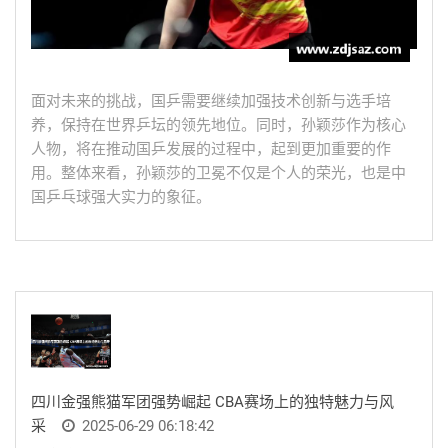
面对未来的挑战，国乒需要继续加强技术创新与选手培
养，保持在世界乒坛的领先地位。同时，孙颖莎作为核心
人物，将在推动国乒发展的过程中，起到更加重要的作
用。整体来看，孙颖莎的卫冕不仅是个人的荣光，也是中
国乒乓球强大实力的象征。
四川金强熊猫军团强势崛起 CBA赛场上的独特魅力与风
采
2025-06-29 06:18:42