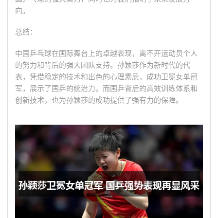
向。
总结：
中国乒乓球在国际舞台上的卓越表现，离不开运动员个人
的努力和背后的强大团队支持。孙颖莎作为新时代的代
表，凭借稳定的技术和出色的心理素质，成功卫冕女单冠
军，展示了国乒的统治力。而国乒背后的高效训练体系和
创新技术，也为孙颖莎的成功提供了强有力的保障。