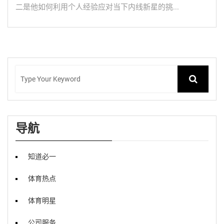
二是他如何利用个人经验应对当下内线新星的挑...
导航
知道必一
体育热点
体育明星
公司服务