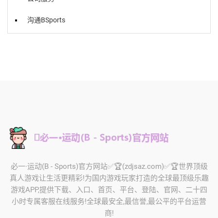
沟通BSports
️必一·运动(B - Sports)官方网站✅🏆(zdjsaz.com)✅🏆世界顶级
真人游戏让生活更精彩!为国内游戏玩家打造的全球最顶级乐趣
游戏APP,提供下载、入口、首页、平台、登陆、官网、二十四
小时专属客服在线服务!全球最安全,最信誉,最公平的平台运营
商!