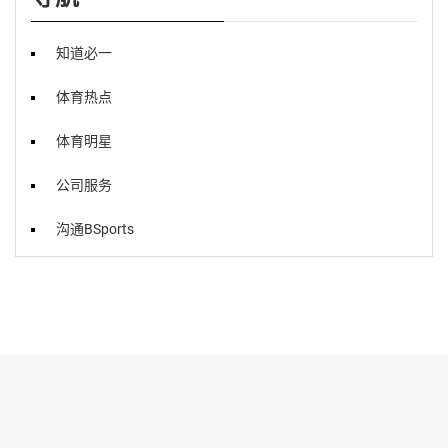
知道必一
体育热点
体育明星
公司服务
沟通BSports