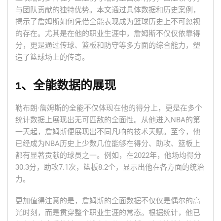
与团队贡献的独特优势。本文通过具体数据和历史案例，
揭示了詹姆斯如何凭借全能表现成为篮球历史上不可忽视
的存在。尤其是在他的职业生涯中，詹姆斯不仅仅依靠得
分，更是通过传球、篮板和防守等多方面的综合能力，塑
造了篮球场上的传奇。
1、全能数据的展现
勒布朗·詹姆斯的全能不仅体现在他的得分上，更是在多个
统计数据上展现出无可匹敌的全面性。从他进入NBA的第
一天起，詹姆斯便展现出不同凡响的技术天赋。至今，他
已经成为NBA历史上少数几位能够在得分、助攻、篮板上
都有显著贡献的球员之一。例如，在2022年，他场均得分
30.3分，助攻7.1次，篮板8.2个，显示出他在各方面的统治
力。
更加值得注意的是，詹姆斯的全面数据不仅仅是偶尔的高
光时刻，而是贯穿整个职业生涯的常态。根据统计，他已