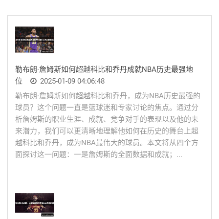
勒布朗·詹姆斯如何超越科比和乔丹成就NBA历史最强地
位
2025-01-09 04:06:48
勒布朗·詹姆斯如何超越科比和乔丹，成为NBA历史最强的
球员？这个问题一直是篮球迷和专家讨论的焦点。通过分
析詹姆斯的职业生涯、成就、竞争对手的表现以及他的未
来潜力，我们可以更清晰地理解他如何在历史的舞台上超
越科比和乔丹，成为NBA最伟大的球员。本文将从四个方
面探讨这一问题：一是詹姆斯的全面数据和成就；...